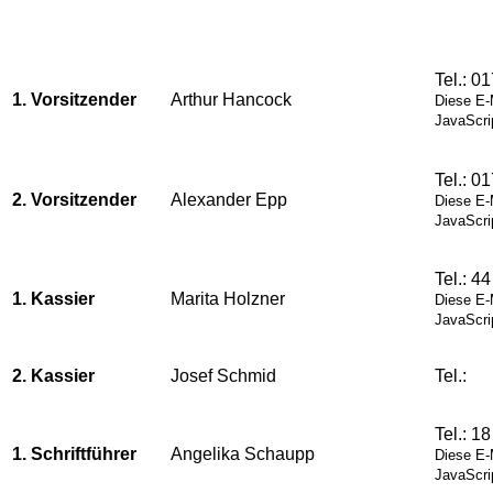
Tel.: 0
1. Vorsitzender
Arthur Hancock
Diese E-
JavaScrip
Tel.: 0
2. Vorsitzender
Alexander Epp
Diese E-
JavaScrip
Tel.: 44
1. Kassier
Marita Holzner
Diese E-
JavaScrip
2. Kassier
Josef Schmid
Tel.:
Tel.: 1
1. Schriftführer
Angelika Schaupp
Diese E-
JavaScrip